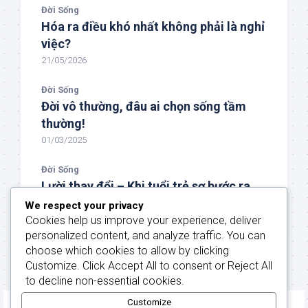
Đời Sống
Hóa ra điều khó nhất không phải là nghỉ
việc?
21/05/2026
Đời Sống
Đời vô thường, đâu ai chọn sống tầm
thường!
01/03/2025
Đời Sống
Lười thay đổi – Khi tuổi trẻ sợ bước ra
khỏi vùng an toàn
We respect your privacy
Cookies help us improve your experience, deliver
08/02/2025
personalized content, and analyze traffic. You can
choose which cookies to allow by clicking
Customize
. Click
Accept All
to consent or
Reject All
to decline non-essential cookies.
Customize