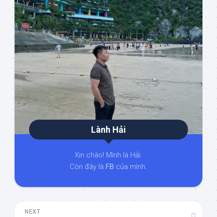
Lành Hải
Xin chào! Mình là Hải.
Còn đây là
FB
của mình.
NEXT