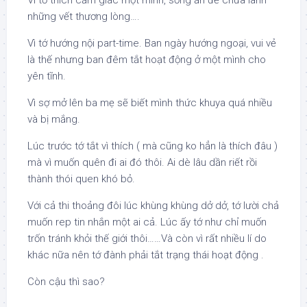
Vì tớ thích cảm giác một mình, sống ẩn để chữa lành
những vết thương lòng….
Vì tớ hướng nội part-time. Ban ngày hướng ngoại, vui vẻ
là thế nhưng ban đêm tắt hoạt động ở một mình cho
yên tĩnh.
Vì sợ mở lên ba mẹ sẽ biết mình thức khuya quá nhiều
và bị mắng.
Lúc trước tớ tắt vì thích ( mà cũng ko hẳn là thích đâu )
mà vì muốn quên đi ai đó thôi. Ai dè lâu dần riết rồi
thành thói quen khó bỏ.
Với cả thi thoảng đôi lúc khùng khùng dở dở, tớ lười chả
muốn rep tin nhắn một ai cả. Lúc ấy tớ như chỉ muốn
trốn tránh khỏi thế giới thôi……Và còn vì rất nhiều lí do
khác nữa nên tớ đành phải tắt trạng thái hoạt động .
Còn cậu thì sao?