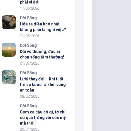
phải vì đói
17/06/2026
Đời Sống
Hóa ra điều khó nhất
không phải là nghỉ việc?
21/05/2026
Đời Sống
Đời vô thường, đâu ai
chọn sống tầm thường!
01/03/2025
Đời Sống
Lười thay đổi – Khi tuổi
trẻ sợ bước ra khỏi vùng
an toàn
08/02/2025
Đời Sống
Cơm ca cậu có gì, tớ chỉ
có quả trứng với cốc mỳ
mà thôi!
20/01/2025