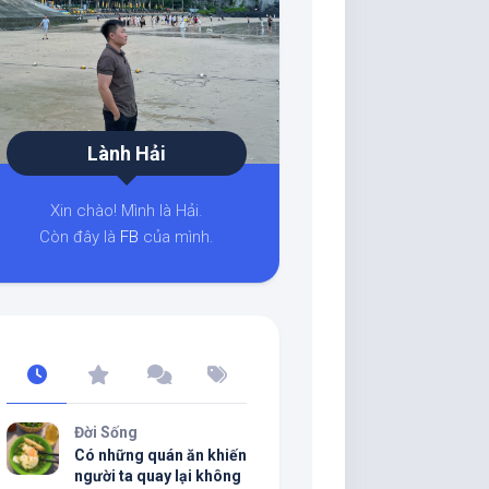
Lành Hải
Xin chào! Mình là Hải.
Còn đây là
FB
của mình.
Đời Sống
Có những quán ăn khiến
người ta quay lại không