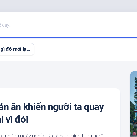
ở dây…
 gì đó mới lạ…
n ăn khiến người ta quay
i vì đói
 ra những ngày nghỉ quý giá hơn mình từng nghĩ.