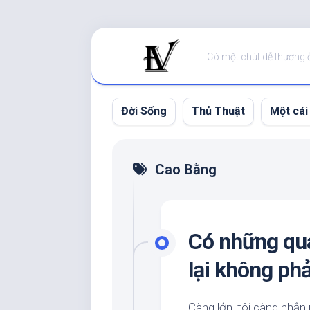
Skip
to
Có một chút dễ thương 
content
Đời Sống
Thủ Thuật
Một cái
Cao Bằng
Có những quá
lại không phả
Càng lớn, tôi càng nhận